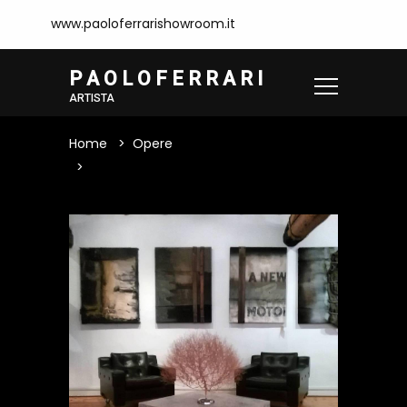
www.paoloferrarishowroom.it
P A O L O F E R R A R I
ARTISTA
Home
Opere
GA127142 - Senza Titolo