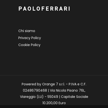
P A O L O F E R R A R I
Chi siamo
Privacy Policy
Cookie Policy
Powered by Orange 7 s.r.l. - P.IVA e C.F.
02486790468 | Via Nicola Pisano 76L,
Viareggio (LU) - 55049 | Capitale Sociale
10.200,00 Euro