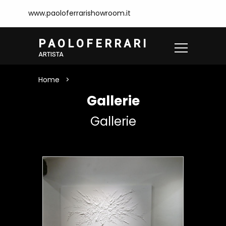
www.paoloferrarishowroom.it
P A O L O F E R R A R I
ARTISTA
Home
Gallerie
Gallerie
Gallerie