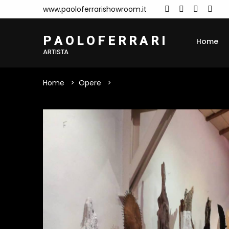
www.paoloferrarishowroom.it
P A O L O F E R R A R I
Home
ARTISTA
Home
Opere
GA127119 - Senza Titolo