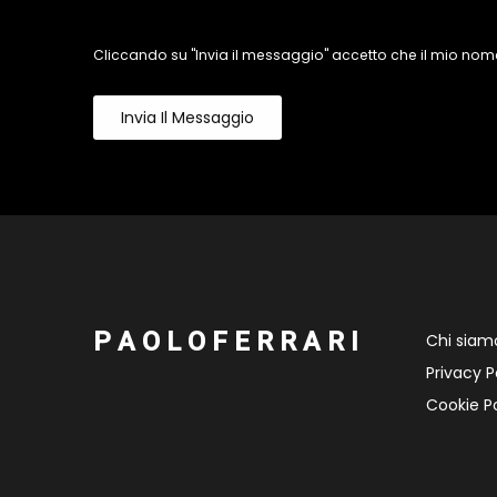
Cliccando su "Invia il messaggio" accetto che il mio nome
Invia Il Messaggio
P A O L O F E R R A R I
Chi siam
Privacy P
Cookie Po