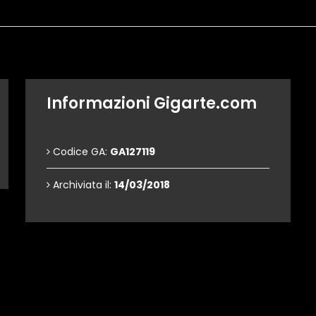
Dettagli dell'opera
Informazioni Gigarte.com
Codice GA:
GA127119
Archiviata il:
14/03/2018
Contattami